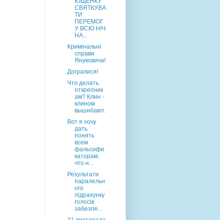
ЮЩЕНКУ
СВЯТКУВА
ТИ
ПЕРЕМОГ
У ВСЮ НІЧ
НА...
Кримінальні
справи
Януковича!
Догралися!
Что делать
открепник
ам? Клин -
клином
вышибают.
Вот я хочу
дать
понять
всем
фальсифи
каторам,
что н...
Результати
паралельн
ого
підрахунку
голосів
забезпе...