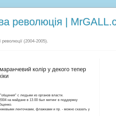
а революція | MrGALL.
 революції (2004-2005).
маранчевий колір у декого тепер
хіки
"общения" с людьми из органов власти.
.2004 на майдане в 13.00 был митинг в поддержку
Ющенко.
анжевыми ленточками, флажками и пр. - можно сказать у