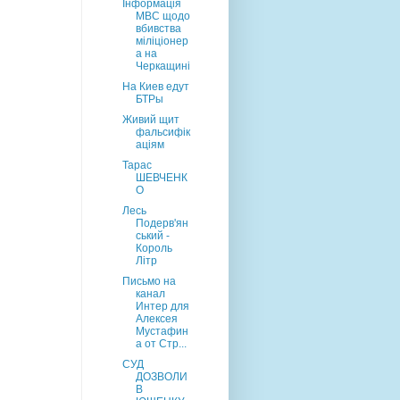
Інформація
МВС щодо
вбивства
міліціонер
а на
Черкащині
На Киев едут
БТРы
Живий щит
фальсифік
аціям
Тарас
ШЕВЧЕНК
О
Лесь
Подерв'ян
ський -
Король
Літр
Письмо на
канал
Интер для
Алексея
Мустафин
а от Стр...
CУД
ДОЗВОЛИ
В