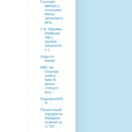
Сьогодні
ввечері у
польських
вікнах
запалають
міль...
У м. Українку
(Київська
обл.)
прибув
спецпотяг
з з...
Хода по
Києву!
МВС не
посилає
сили в
Київ. В
Ірпінь
стягнуті
росі...
Перемога!!!!!!!
!!!
Палаточный
городок на
Майдане
откроют в
17.00