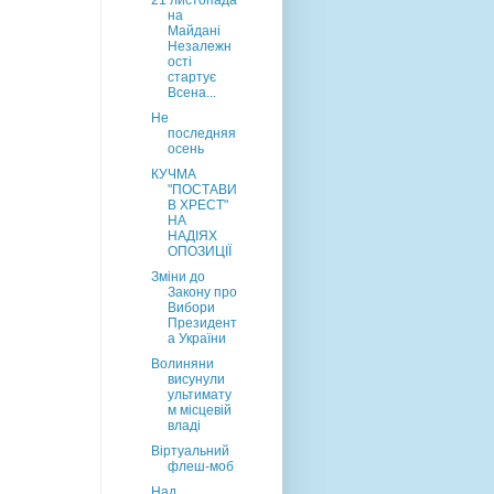
21 листопада
на
Майдані
Незалежн
ості
стартує
Всена...
Не
последняя
осень
КУЧМА
"ПОСТАВИ
В ХРЕСТ"
НА
НАДІЯХ
ОПОЗИЦІЇ
Зміни до
Закону про
Вибори
Президент
а України
Волиняни
висунули
ультимату
м місцевій
владі
Віртуальний
флеш-моб
Над