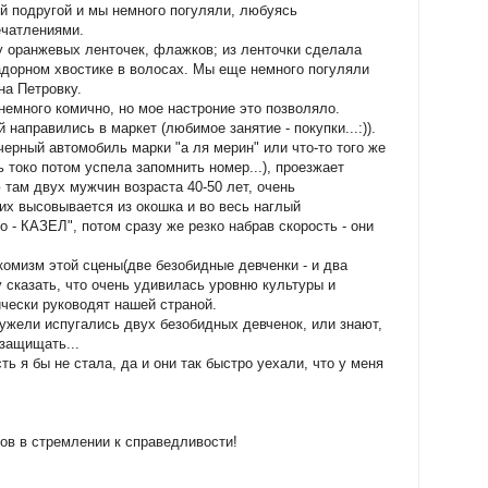
ей подругой и мы немного погуляли, любуясь
чатлениями.
у оранжевых ленточек, флажков; из ленточки сделала
адорном хвостике в волосах. Мы еще немного погуляли
на Петровку.
немного комично, но мое настроние это позволяло.
 направились в маркет (любимое занятие - покупки...:)).
черный автомобиль марки "а ля мерин" или что-то того же
 токо потом успела запомнить номер...), проезжает
там двух мужчин возраста 40-50 лет, очень
них высовывается из окошка и во весь наглый
 - КАЗЕЛ", потом сразу же резко набрав скорость - они
комизм этой сцены(две безобидные девченки - и два
у сказать, что очень удивилась уровню культуры и
чески руководят нашей страной.
еужели испугались двух безобидных девченок, или знают,
защищать...
ть я бы не стала, да и они так быстро уехали, что у меня
ов в стремлении к справедливости!