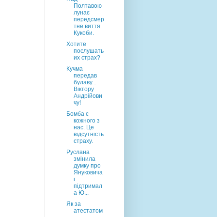
Полтавою
лунає
передсмер
тне виття
Кукоби.
Хотите
послушать
их страх?
Кучма
передав
булаву...
Віктору
Андрійови
чу!
Бомба є
кожного з
нас. Це
відсутність
страху.
Руслана
змінила
думку про
Януковича
і
підтримал
а Ю...
Як за
атестатом