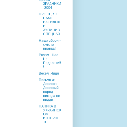
ЗРАДНИКИ
-2004
ПРО ТЕ, ЯК
САМЕ
ВАСИЛЬКІ
В
ЗУПИНИВ
СПЕЦНАЗ
Наша зброя -
сміх та
правда!
Разом - Нас
Не
Подолати!!
!
Веселі Яйця
Письмо из
Донецка:
Донецкий
народ
никогда не
подде...
ПАНИКА В
УКРАИНСК
ОМ
ИНТЕРНЕ
Т!