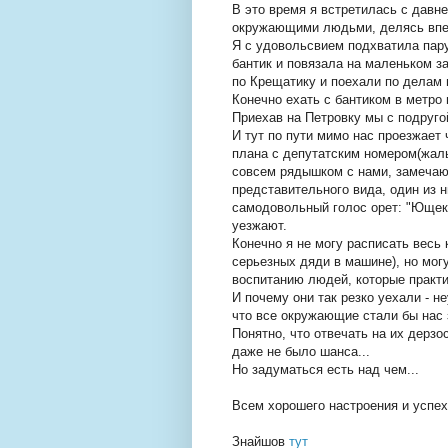
В это время я встретилась с давн
окружающими людьми, делясь впе
Я с удовольсвием подхватила пар
бантик и повязала на маленьком з
по Крещатику и поехали по делам 
Конечно ехать с бантиком в метро 
Приехав на Петровку мы с подругой
И тут по пути мимо нас проезжает 
плана с депутатским номером(жаль
совсем рядышком с нами, замечаю 
представительного вида, один из 
самодовольный голос орет: "Ющеко
уезжают.
Конечно я не могу расписать весь 
серьезных дяди в машине), но мог
воспитанию людей, которые практи
И почему они так резко уехали - н
что все окружающие стали бы нас 
Понятно, что отвечать на их дерзос
даже не было шанса...
Но задуматься есть над чем...
Всем хорошего настроения и успех
Знайшов
тут