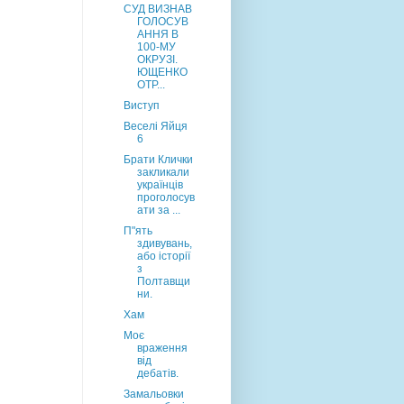
СУД ВИЗНАВ
ГОЛОСУВ
АННЯ В
100-МУ
ОКРУЗІ.
ЮЩЕНКО
ОТР...
Виступ
Веселі Яйця
6
Брати Клички
закликали
українців
проголосув
ати за ...
П"ять
здивувань,
або історії
з
Полтавщи
ни.
Хам
Моє
враження
від
дебатів.
Замальовки