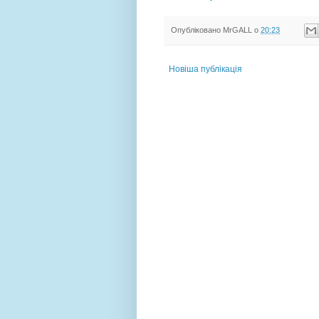
Опубліковано
MrGALL
о
20:23
Новіша публікація