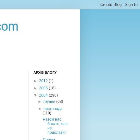
com
АРХІВ БЛОГУ
►
2012
(1)
►
2005
(18)
▼
2004
(298)
►
грудня
(63)
▼
листопада
(110)
Разом нас
багато, нас
не
подолати!
Проект