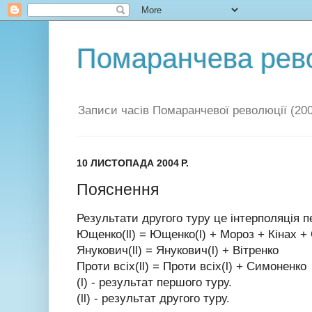
Помаранчева рев
Записи часів Помаранчевої революції (200
10 ЛИСТОПАДА 2004 Р.
Пояснення
Результати другого туру це інтерполяція п
Ющенко(ll) = Ющенко(l) + Мороз + Кінах 
Янукович(ll) = Янукович(l) + Вітренко
Проти всіх(ll) = Проти всіх(l) + Симоненко
(l) - результат першого туру.
(ll) - результат другого туру.