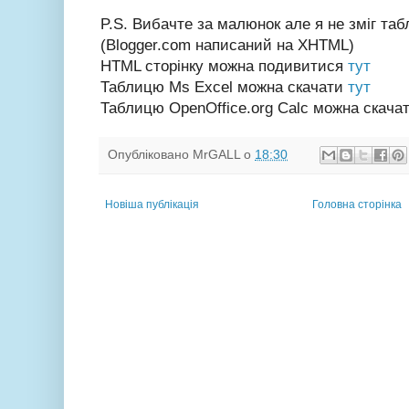
P.S. Вибачте за малюнок але я не зміг т
(Blogger.com написаний на XHTML)
HTML сторінку можна подивитися
тут
Таблицю Ms Excel можна скачати
тут
Таблицю OpenOffice.org Calc можна скача
Опубліковано
MrGALL
о
18:30
Новіша публікація
Головна сторінка