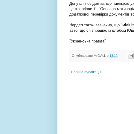
Депутат повідомив, що "міліцією 
центрі області". "Основна мотиваці
додаткової перевірки документів во
Нардеп також зазначив, що "міліці
авто, що співпрацює із штабом Ющ
"Українська правда"
Опубліковано
MrGALL
о
18:12
Новіша публікація