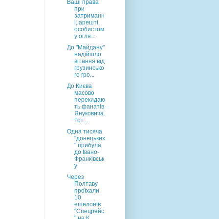
Ваші права
при
затриманн
і, арешті,
особистом
у огля...
До "Майдану"
надійшло
вітання від
грузинсько
го гро...
До Києва
масово
перекидаю
ть фанатів
Януковича.
Гот...
Одна тисяча
"донецьких
" прибула
до Івано-
Франківськ
у
Через
Полтаву
проїхали
10
ешелонів
"Спецрейс
" на К...