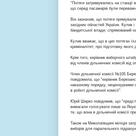
"Потяги затримувались на станції в
що серед пасажирів були переважно
Він зазначив, що потяги прямували
західних областей України. Кулик і
бандитської влади, спрямований на
Кулик вважає, що в цих потягах їха
криміналітет, про підготовку якого
Крім того, керівник виборчого шта
від членів дільничних комісій від о
Член дільничної комісії №105 Бере
повідомила, що "керівник Березанс
наказному порядку, нецензурними с
в роботі дільничної комісії".
Юрій Ширко повідомив, що "предста
вимагали голосувати лише за Януко
те, що вона в дільничній комісії 
Також на Миколаївщині міліція зат
виборів для паралельного підрахун