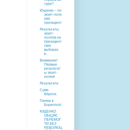
туре?
Ющенко – по
экзит-полу
уже
президент
Результаты
экзит-
поллов на
президент
ских
выборах
в...
Внимание!
Первые
результат
ы экзит-
полов!
Результати
Суми.
Вброси.
Паніка в
Борисполі
ЮЩЕНКО
ОБІЦЯЄ
ПЕРЕМОГ
ТИ БЕЗ
РЕВОЛЮЦ