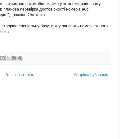
уже затримано автомобілі майже у кожному районному
я: планова перевірка достовірності номерів або
діїв", - сказав Олексіюк.
я створює спеціальну базу, в яку заносить номер кожного
енка".
Головна сторінка
Старіша публікація