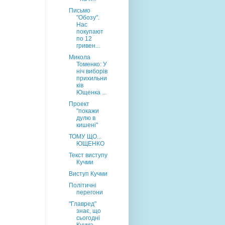
Письмо
"Обозу".
Нас
покупают
по 12
гривен...
Микола
Томенко: У
ніч виборів
прихильни
ків
Ющенка ...
Проект
"покажи
дулю в
кишені"
ТОМУ ЩО...
ЮЩЕНКО
Текст виступу
Кучми
Виступ Кучми
Політичні
перегони
"Главред"
знає, що
сьогодні