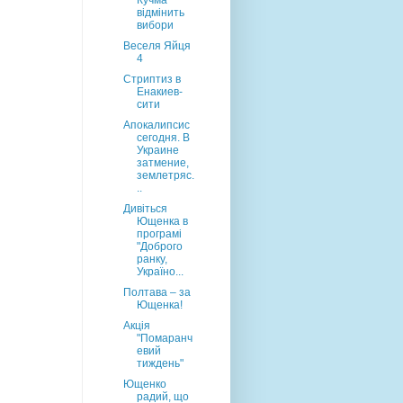
Кучма
відмінить
вибори
Веселя Яйця
4
Стриптиз в
Енакиев-
сити
Апокалипсис
сегодня. В
Украине
затмение,
землетряс.
..
Дивіться
Ющенка в
програмі
"Доброго
ранку,
Україно...
Полтава – за
Ющенка!
Aкція
"Помаранч
евий
тиждень"
Ющенко
радий, що