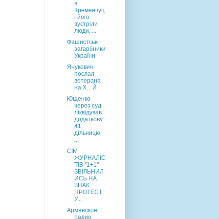
в
Кременчуц
і його
зустріли
люди, ...
Фашистські
загарбники
України
Янукович
послал
ветерана
на Х…Й
Ющенко
через суд
ліквідував
додаткову
41
дільницю
...
СІМ
ЖУРНАЛІС
ТІВ "1+1"
ЗВІЛЬНИЛ
ИСЬ НА
ЗНАК
ПРОТЕСТ
У...
Армянское
радио