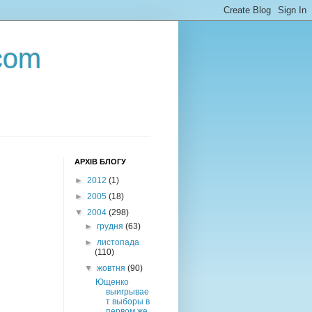
com
АРХІВ БЛОГУ
►
2012
(1)
►
2005
(18)
▼
2004
(298)
►
грудня
(63)
►
листопада
(110)
▼
жовтня
(90)
Ющенко
выигрывае
т выборы в
первом же