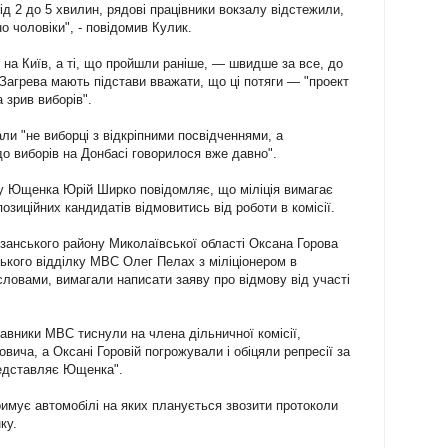
ід 2 до 5 хвилин, рядові працівники вокзалу відстежили,
 чоловіки", - повідомив Кулик.
 на Київ, а ті, що пройшли раніше, — швидше за все, до
 Загрева мають підстави вважати, що ці потяги — "проект
 зрив виборів".
ли "не виборці з відкріпними посвідченнями, а
 до виборів на Донбасі говорилося вже давно".
бу Ющенка Юрій Ширко повідомляє, що міліція вимагає
позиційних кандидатів відмовитись від роботи в комісії.
занського району Миколаївської області Оксана Горова
ького відділку МВС Олег Пелах з міліціонером в
ловами, вимагали написати заяву про відмову від участі
вники МВС тиснули на члена дільничної комісії,
вича, а Оксані Горовій погрожували і обіцяли репресії за
представляє Ющенка".
римує автомобілі на яких планується звозити протоколи
ку.