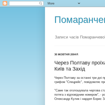
Помаранчев
Записи часів Помаранчевої
30 ЖОВТНЯ 2004 Р.
Через Полтаву проїх
Київ та Захід
Через Полтаву за останні три дні 
грифом "Спецрейс", повідомляє п
"Саме так оголошувала чергова ста
потяга з відповідним номером", - р
Олександр Кулик і нардеп Борис З