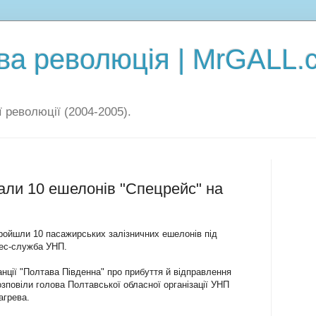
а революція | MrGALL.
 революції (2004-2005).
али 10 ешелонів "Спецрейс" на
пройшли 10 пасажирських залізничних ешелонів під
рес-служба УНП.
нції "Полтава Південна" про прибуття й відправлення
озповіли голова Полтавської обласної організації УНП
агрева.