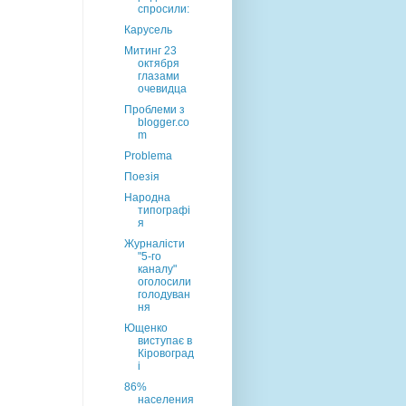
спросили:
Карусель
Митинг 23
октября
глазами
очевидца
Проблеми з
blogger.co
m
Problema
Поезія
Народна
типографі
я
Журналісти
"5-го
каналу"
оголосили
голодуван
ня
Ющенко
виступає в
Кіровоград
і
86%
населения