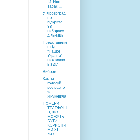
ІЙ. Його
Тарас ...
У Кіровограді
не
відкрито
38
виборчих
дільниць
Представникі
в від
"Нашої
України"
виключают
ь з діл...
Вибори
Как ни
голосуй,
всё равно
за
Януковича
НОМЕРИ
ТЕЛЕФОНІ
В, ЩО
МОЖУТЬ
БУТИ
КОРИСНИ
МИ 31
ЖО...