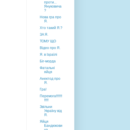
проти...
Януковича
?
Нова гра про
Я.
Хто такий Я.?
ЗA Я.
ТОМУ ЩО
Відео про Я.
Я. в Ізраїлі
Біг-морда
Фатальні
яйця
Анектод про
Я.
Гра!
Перемога!!!!!!!
!!!!!
Звільни
Україну від
Я.
Яйця
Бандюкови
ча