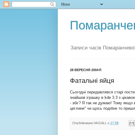
Помаранчев
Записи часів Помаранчевої
28 ВЕРЕСНЯ 2004 Р.
Фатальні яйця
Сьогодні передивлявся старі пости
знайшов іграшку в kde 3.3 з цікав
- збіг? Я так не думаю! Тому якщо 
цеглини" чи щось подібне то пришліт
Опубліковано
MrGALL
о
17:28