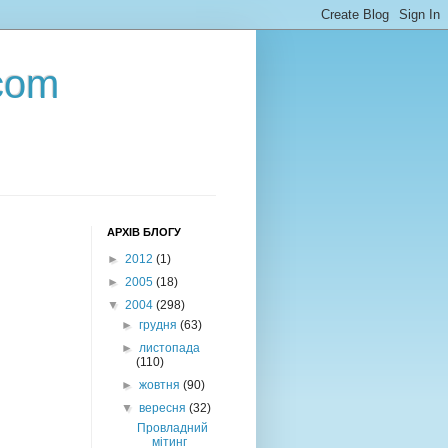
com
АРХІВ БЛОГУ
►
2012
(1)
►
2005
(18)
▼
2004
(298)
►
грудня
(63)
►
листопада
(110)
►
жовтня
(90)
▼
вересня
(32)
Провладний
мітинг