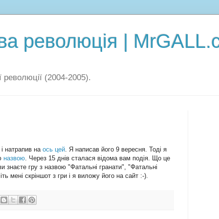
а революція | MrGALL.
 революції (2004-2005).
 і натрапив на
ось цей
. Я написав його 9 вересня. Тоді я
ою
назвою
. Через 15 днів сталася відома вам подія. Що це
ви знаєте гру з назвою "Фатальні гранати", "Фатальні
ь мені скріншот з гри і я виложу його на сайт :-).