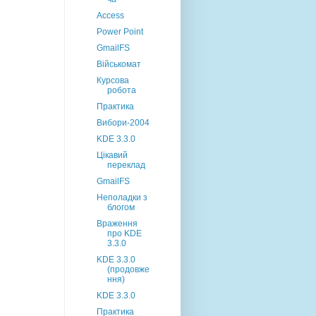
Access
Power Point
GmailFS
Військомат
Курсова
робота
Практика
Вибори-2004
KDE 3.3.0
Цікавий
переклад
GmailFS
Неполадки з
блогом
Враження
про KDE
3.3.0
KDE 3.3.0
(продовже
ння)
KDE 3.3.0
Практика